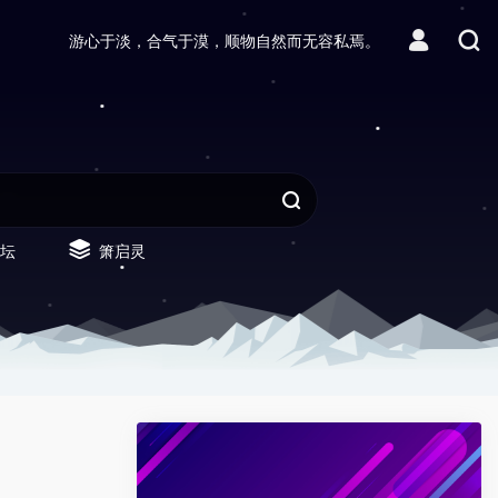
游心于淡，合气于漠，顺物自然而无容私焉。
坛
箫启灵