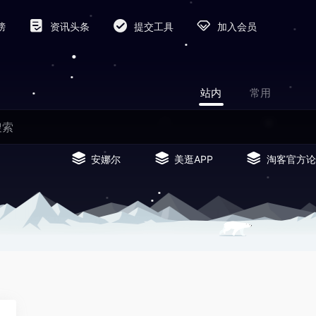
榜
资讯头条
提交工具
加入会员
站内
常用
安娜尔
美逛APP
淘客官方论
0