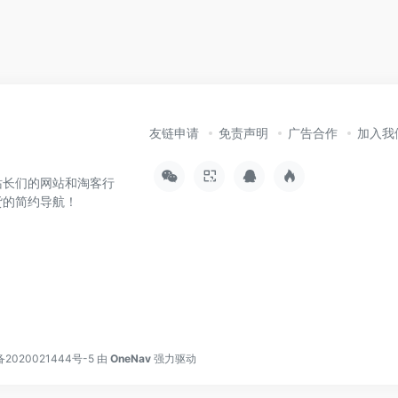
友链申请
免责声明
广告合作
加入我
站长们的网站和淘客行
货的简约导航！
备2020021444号-5
由
OneNav
强力驱动