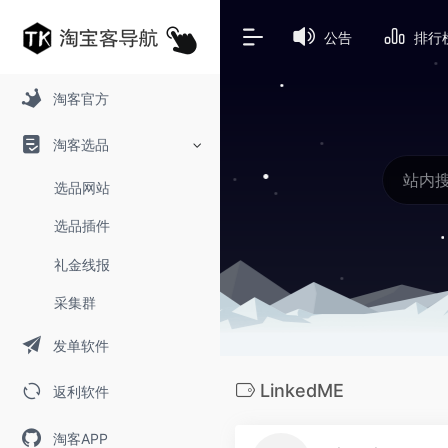
公告
排行
淘客官方
淘客选品
选品网站
选品插件
礼金线报
采集群
发单软件
LinkedME
返利软件
淘客APP