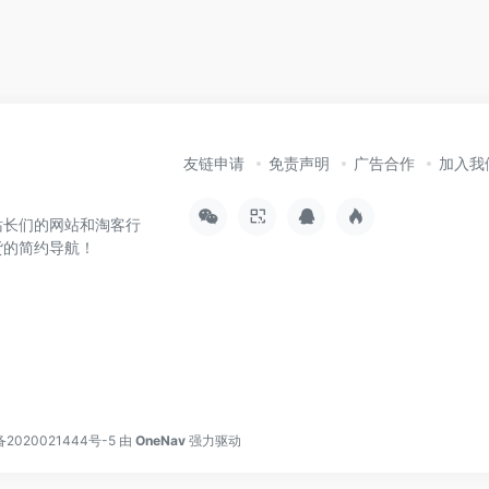
友链申请
免责声明
广告合作
加入我
站长们的网站和淘客行
货的简约导航！
备2020021444号-5
由
OneNav
强力驱动