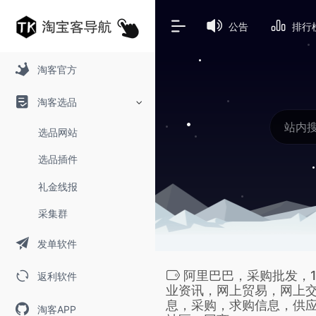
公告
排行
淘客官方
淘客选品
选品网站
选品插件
礼金线报
采集群
发单软件
阿里巴巴，采购批发，1
返利软件
业资讯，网上贸易，网上
息，采购，求购信息，供
淘客APP