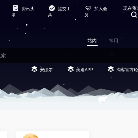
现在我
资讯头
提交工
加入会
条
具
员
站内
常用
安娜尔
美逛APP
淘客官方论
0
0