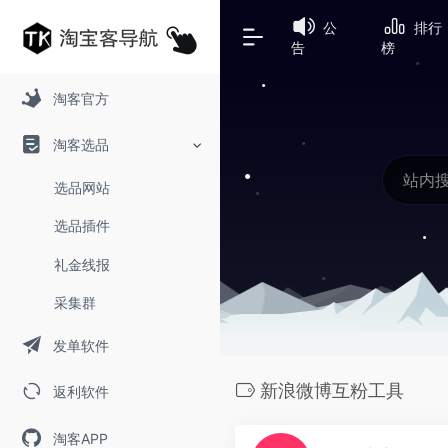
公
排行
告
榜
淘客官方
淘客选品
选品网站
选品插件
礼金线报
采集群
发单软件
新浪微博互粉工具
返利软件
淘客APP