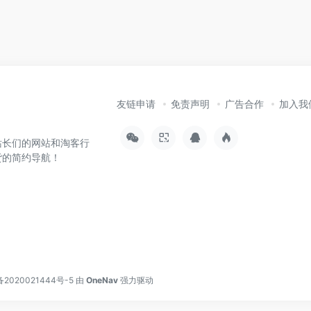
友链申请
免责声明
广告合作
加入我
站长们的网站和淘客行
货的简约导航！
备2020021444号-5
由
OneNav
强力驱动