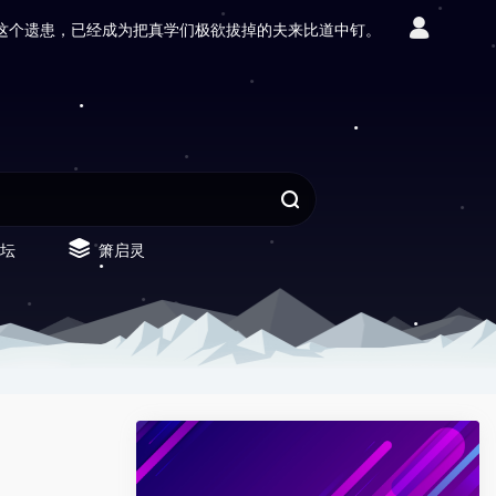
这个遗患，已经成为把真学们极欲拔掉的夫来比道中钉。
坛
箫启灵