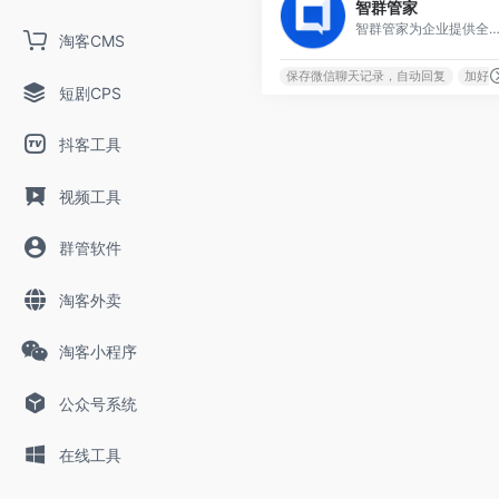
智群管家
智群管家为企业提供全流程社群管理方案，智能应答、多群转播、积分抽奖等多种自动化功能，契合多种社群运营及管理场景，有效提升微信管理效率，让社群管理更规范化
淘客CMS
保存微信聊天记录，自动回复
加好
短剧CPS
抖客工具
视频工具
群管软件
淘客外卖
淘客小程序
公众号系统
在线工具