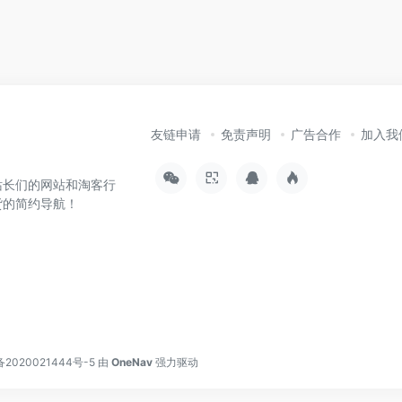
友链申请
免责声明
广告合作
加入我
站长们的网站和淘客行
货的简约导航！
备2020021444号-5
由
OneNav
强力驱动