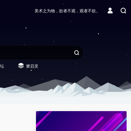
美术之为物，欲者不观，观者不欲。
坛
箫启灵