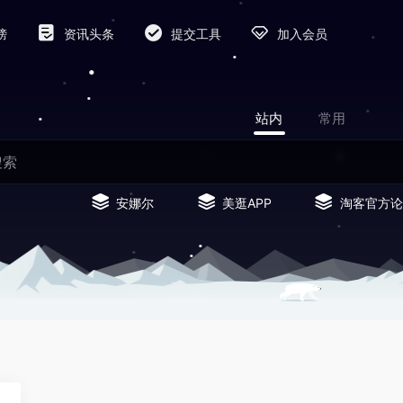
榜
资讯头条
提交工具
加入会员
站内
常用
安娜尔
美逛APP
淘客官方论
0