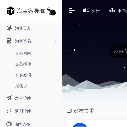
公告
排行
淘客官方
淘客选品
选品网站
选品插件
礼金线报
采集群
发单软件
好友去重
返利软件
淘客APP