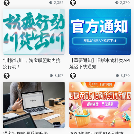
2,352
2,370
“川货出川”，淘宝联盟助力抗
【重要通知】旧版本物料类API
疫行动！
延迟下线通知
3,197
3,170
猎客社群管理系统升级
2022年淘宝联盟618玩法攻