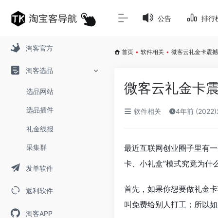
公告
排行
淘客官方
首页
•
软件相关
•
微客云礼金卡震撼
淘客选品
微客云礼金卡震
选品网站
选品插件
软件相关
4年前 (2022
礼金线报
采集群
最近互联网创业圈子里有一
卡、小礼盒”模式究竟为什
发单软件
首先，如果你想要做礼金卡
返利软件
叫免费给别人打工；所以如
淘客APP