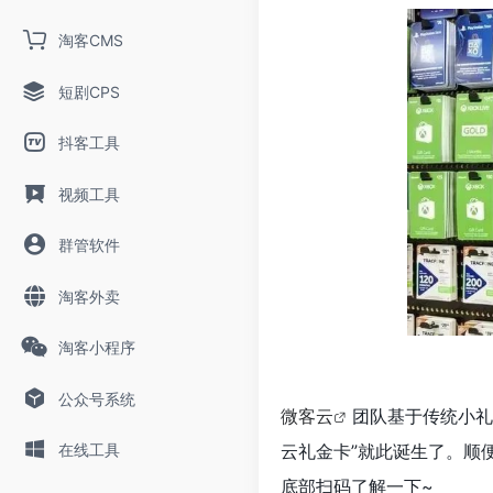
淘客CMS
短剧CPS
抖客工具
视频工具
群管软件
淘客外卖
淘客小程序
公众号系统
微客云
团队基于传统小礼
在线工具
云礼金卡”就此诞生了。顺
底部扫码了解一下~