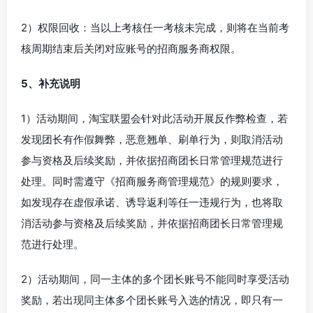
2）权限回收：当以上考核任一考核未完成，则将在当前考
核周期结束后关闭对应账号的招商服务商权限。
5、补充说明
1）活动期间，淘宝联盟会针对此活动开展反作弊检查，若
发现团长有作假舞弊，恶意翘单、刷单行为，则取消活动
参与资格及后续奖励，并依据招商团长日常管理规范进行
处理。同时需遵守《招商服务商管理规范》的规则要求，
如发现存在虚假承诺、诱导返利等任一违规行为，也将取
消活动参与资格及后续奖励，并依据招商团长日常管理规
范进行处理。
2）活动期间，同一主体的多个团长账号不能同时享受活动
奖励，若出现同主体多个团长账号入选的情况，即只有一