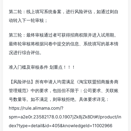
第二轮：线上填写系统备案，进行风险评估，如通过则自
动转入下一轮审核；
第三轮：最终审核通过者可获得招商权限并进入试用期。
最终轮审核将根据问卷中提交的信息、系统填写的基本情
况进行综合评估。
准入门槛及审核条件 划重点！！！
【风险评估】所有申请人均需满足《淘宝联盟招商服务商
管理规范》中的要求，包括但不限于：公司要求、关联账
号数量等。如不满足，则审核拒绝。具体要求详见：
https://rule.alimama.com/?
spm=a2e0r.23582178.0.0.1907jZk8jZk8Dt#!/product/in
dex?type=detail&id=405&knowledgeId=11002966