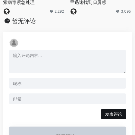
索病毒紧急处理
里迅速找到归属感
2,292
3,095
暂无评论
发表评论