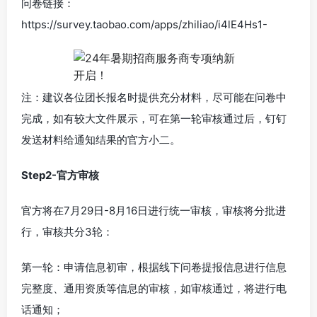
问卷链接：
https://survey.taobao.com/apps/zhiliao/i4lE4Hs1-
注：建议各位团长报名时提供充分材料，尽可能在问卷中
完成，如有较大文件展示，可在第一轮审核通过后，钉钉
发送材料给通知结果的官方小二。
Step2-官方审核
官方将在7月29日-8月16日进行统一审核，审核将分批进
行，审核共分3轮：
第一轮：申请信息初审，根据线下问卷提报信息进行信息
完整度、通用资质等信息的审核，如审核通过，将进行电
话通知；