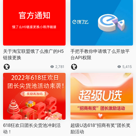
关于淘宝联盟饿了么推广的H5
手把手教你申请饿了么开放平
链接更换
台API权限
2,781
5,415
618狂欢日团长尖货池冲刺活
超级U选618“招商有奖”团长奖
动！
励活动