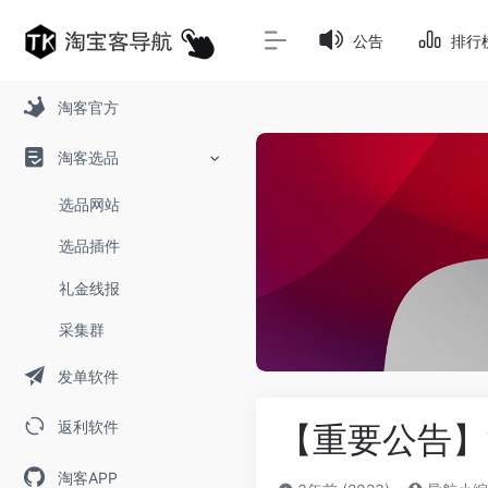
公告
排行
淘客官方
淘客选品
选品网站
选品插件
礼金线报
采集群
发单软件
返利软件
【重要公告】
淘客APP