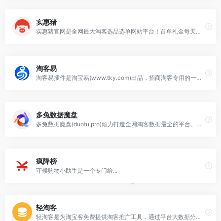
实惠猪
实惠猪官网是全网最大淘客选品选单网站平台！首单礼金每天抢，极致榜单实时更新，选品库收集全网最多商品，实惠猪淘客助手一键查询淘宝客佣金和隐藏优惠券，做大牛淘客，就上实惠猪！
淘客易
淘客易插件是淘宝易(www.tky.com)出品，招商淘客专用的一款浏览器插件，可轻松查看推广数据
多兔数据魔盘
多兔数据魔盘(duotu.pro)倾力打造全网淘客数据最全的平台。多维度分析商品的历史数据，助力企业实现高转化率；实时销量榜单，洞察全网热销商品，赢取市场先机。
疯降榜
守候购物小助手是一个专门给...
轻淘客
轻淘客是为淘宝客免费提供淘客推广工具，通过平台大数据分析为淘宝客提供优质的商品和淘客推广方式。轻淘客专注于为淘宝客提供高优惠券、高佣金等优质的商品的平台。拥有天猫、淘宝、阿里妈妈所有商品的优惠内部券信息以及高佣金网站，更有上万淘客同时帮助商家店铺打造爆款