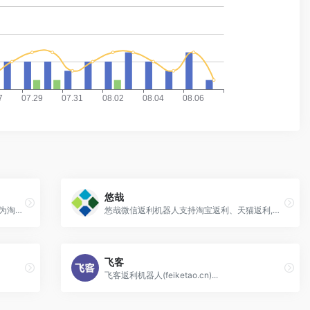
悠哉
鲨鱼微信返利机器人(shayutaoke.com)，为淘客量身打造，微信返利机器人软件、京东返利机器人、拼多多返利机器人，零秒响应,完美支持最新淘口令,自动申请高佣金,裂变引流,全网最稳定的鲨鱼返利机器人
悠哉微信返利机器人支持淘宝返利、天猫返利,京东返利和拼多多返利;支持微信提现自动到账,新增淘礼金免单玩法;社群版返利机器人支持新人/首次下单，自动奖励红包，CMS导购功能，增加用户体验，使裂变效果翻倍。
飞客
飞客返利机器人(feiketao.cn)...