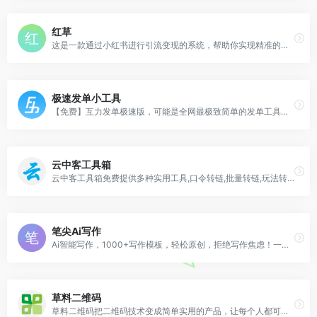
红草
这是一款通过小红书进行引流变现的系统，帮助你实现精准的流量变现。
极速发单小工具
【免费】互力发单极速版，可能是全网最极致简单的发单工具助手。轻松几步设置，支持各种灵活发单模板。
云中客工具箱
云中客工具箱免费提供多种实用工具,口令转链,批量转链,玩法转链,中间页拼接,万能口令,淘礼金解析等。
笔尖Ai写作
Ai智能写作，1000+写作模板，轻松原创，拒绝写作焦虑！一款在线Ai写作生成器
草料二维码
草料二维码把二维码技术变成简单实用的产品，让每个人都可以快速复用成功案例经验，自由组合内容展示、表单、批量、数据统计、美化和标签排版等功能，免费制作出能高效解决业务问题的二维码