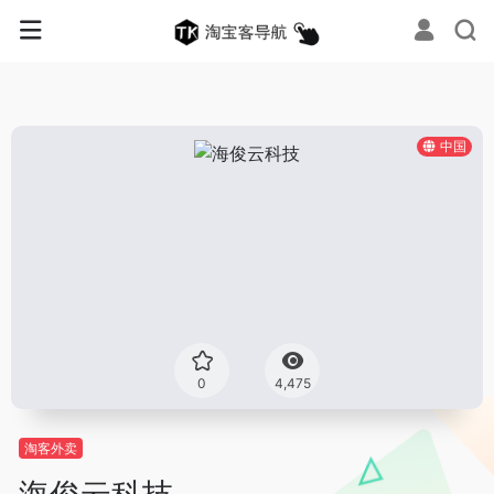
中国
0
4,475
淘客外卖
海俊云科技