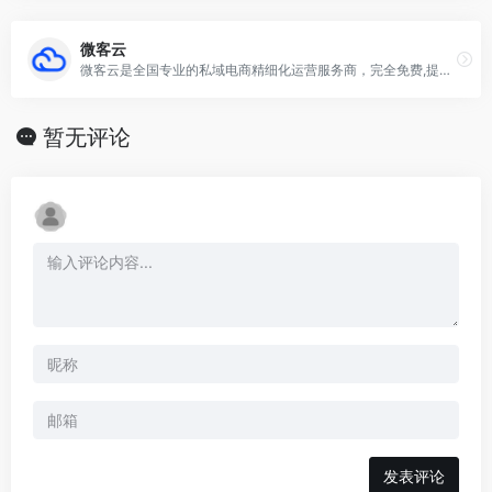
微客云
微客云是全国专业的私域电商精细化运营服务商，完全免费,提供私域电商系统,微信淘客CPS系统，微信公众号系统，淘宝客APP制作，返利APP制作,免费淘宝客网站CMS，优惠券系统，外卖返利系统，吃喝玩乐系统，本地生活返利系统，生活缴费CPS系统，全网最好的淘宝客群发软件优惠狗，开源独立的公众号淘客系统尽在微客云
暂无评论
发表评论