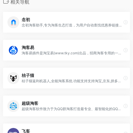
相关导航
念初
念初淘客助手,专为淘客生态打造，为用户自动查找优惠券链接和返利，自动高佣、裂变引流，极致稳定。一对一售后，包你玩转淘客，享赢2019。
淘客易
淘客易插件是淘宝易(www.tky.com)出品，招商淘客专用的一款浏览器插件，可轻松查看推广数据
桔子猫
桔子猫返利机器人,全能淘客系统.功能支持支持淘宝,京东,拼多多找优惠券,自动返利,自动提现发红包,微信QQ群自动发单,朋友圈自动发单,自动点赞,自动打备注,免单营销,签到,VIP电影解析等独家特色功能。
超级淘客
超级淘客软件致力于为QQ群淘客打造最专业、最智能化的QQ群淘客软件，集合了QQ群淘客所需的功能，全自动后台发送，配合好单库，云产品库监控发单,彻底解放双手、提升淘客工作效率、赚取更多的淘宝客推广佣金！
飞客