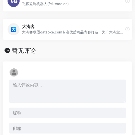
飞客返利机器人(feiketao.cn)...
大淘客
大淘客联盟dataoke.com专注优质商品内容打造，为广大淘宝客提供精选商品，节省时间及人力成本！联盟本着专注单品、极致转化的使命，提供业务包括领券优惠精选、鹊桥精选，以及淘宝客运营干货，帮助大家实现利益最大化，同时帮助淘宝卖家打造爆款，带动销售！
暂无评论