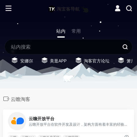
站内
常用
安娜尔
美逛APP
淘客官方论坛
箫启
云瞻淘客
0
云瞻开放平台
云瞻开放平台在软件开发及设计，架构方面有着丰富的经验，致力于打造国内领先的一站式服务分发平台，提供一站式SaaS服务，专业解决推广过程中瞬息万变的市场中抢占先机。为大中小淘客提供周到的一站式服务。