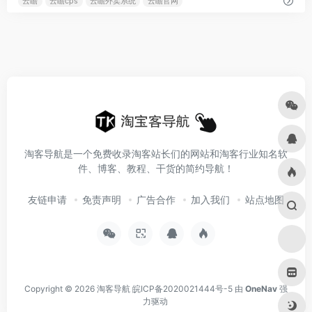
云瞻
云瞻cps
云瞻外卖系统
云瞻官网
淘客导航是一个免费收录淘客站长们的网站和淘客行业知名软
件、博客、教程、干货的简约导航！
友链申请
免责声明
广告合作
加入我们
站点地图
Copyright © 2026
淘客导航
皖ICP备2020021444号-5
由
OneNav
强
力驱动