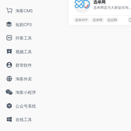
选单网
选单网是为大家提供淘宝客推广的平台大数据网站,拥有天猫、淘宝、阿里妈妈所有商品的优惠内部券信息以及高佣金网站，更有上万淘客同时帮助
淘客CMS
选单APP
选单网
选品网
短剧CPS
抖客工具
视频工具
群管软件
淘客外卖
淘客小程序
公众号系统
在线工具