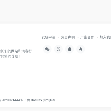
友链申请
免责声明
广告合作
加入我
站长们的网站和淘客行
货的简约导航！
备2020021444号-5
由
OneNav
强力驱动