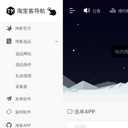
公告
排行
淘客官方
淘客选品
选品网站
选品插件
礼金线报
采集群
发单软件
选单APP
返利软件
淘客APP