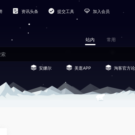
榜
资讯头条
提交工具
加入会员
站内
常用
安娜尔
美逛APP
淘客官方论
0