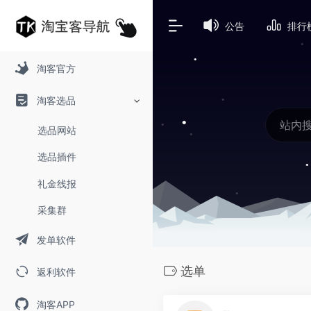
公告
排行
淘客官方
淘客选品
选品网站
选品插件
礼金线报
采集群
发单软件
选单
返利软件
淘客APP