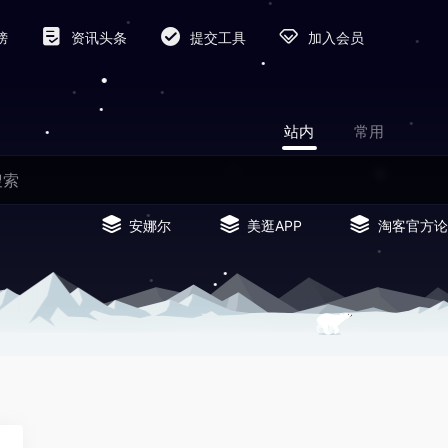
榜
资讯头条
提交工具
加入会员
站内
常用
安娜尔
美逛APP
淘客官方论
0