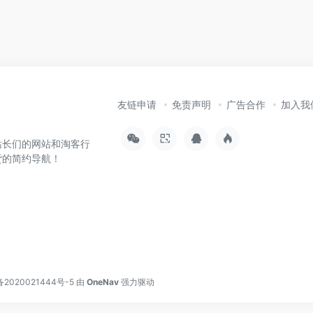
友链申请
免责声明
广告合作
加入我
站长们的网站和淘客行
货的简约导航！
备2020021444号-5
由
OneNav
强力驱动