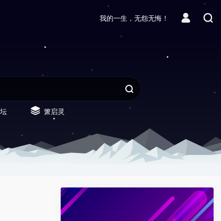
我的一生，无怨无悔！
坛
箫启灵