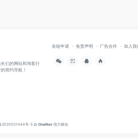
友链申请
免责声明
广告合作
加入我
站长们的网站和淘客行
货的简约导航！
备2020021444号-5
由
OneNav
强力驱动