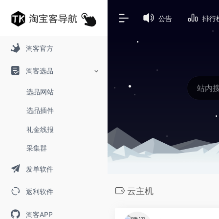
公告
排行
淘客官方
淘客选品
选品网站
选品插件
礼金线报
采集群
发单软件
云主机
返利软件
淘客APP