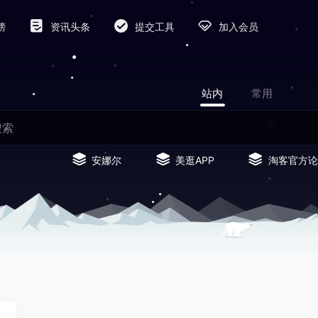
榜
资讯头条
提交工具
加入会员
站内
常用
安娜尔
美逛APP
淘客官方论
0