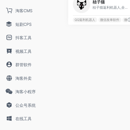
桔子猫
桔子猫返利机器人,全能淘客系统.功能支持支持淘宝,京东,拼多多找优惠券,自动返利,自动提现发红包,微信QQ群自动发单,朋友圈自动发单,自动点赞,自动打备注,免单营销,签到,VIP电影解析等独家特色功能。
淘客CMS
QQ返利机器人
微信发单软件
微
短剧CPS
抖客工具
视频工具
群管软件
淘客外卖
淘客小程序
公众号系统
在线工具