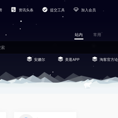
榜
资讯头条
提交工具
加入会员
站内
常用
安娜尔
美逛APP
淘客官方论
0
0