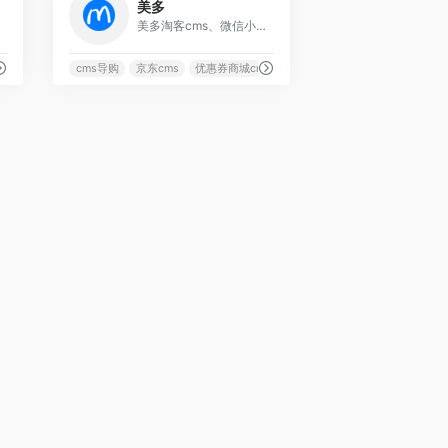
美多
美多淘客cms、微信小程序导购系统，全能淘客工具服务商，基于SaaS模式，集成优质的商品内容和活动运营，为淘客提供导购网站cms、返利分销系统、外卖系统等多种推广解决方案，稳定运营2年，自定义搭配页面
信返利
桔子猫
cms导购
京东cms
优惠券商城cms
大淘客cms