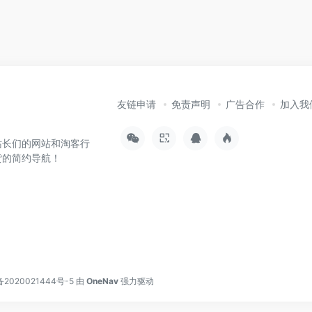
友链申请
免责声明
广告合作
加入我
站长们的网站和淘客行
货的简约导航！
备2020021444号-5
由
OneNav
强力驱动