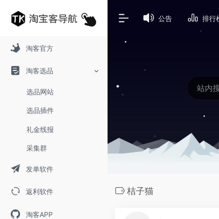
公告
排行
淘客官方
淘客选品
选品网站
选品插件
礼金线报
采集群
发单软件
桔子猫
返利软件
淘客APP