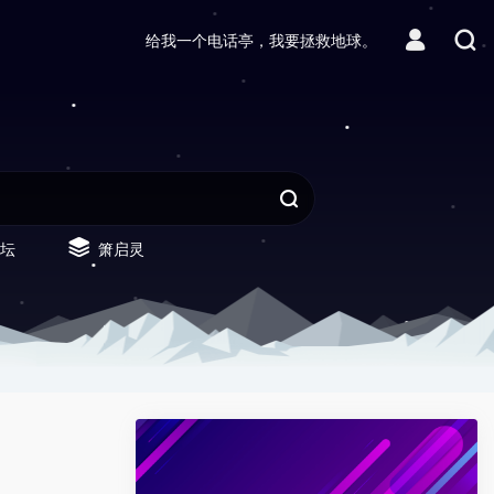
给我一个电话亭，我要拯救地球。
坛
箫启灵