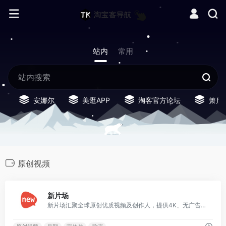
站内
常用
安娜尔
美逛APP
淘客官方论坛
箫启
原创视频
0
新片场
新片场汇聚全球原创优质视频及创作人，提供4K、无广告、无水印视频观看，专业的视频艺术学习教程，正版视觉素材交易等，与百万创作人一起成长。