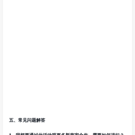
五、常见问题解答
1、我想要通过此活动跟更多新商家合作，需要如何进行？
答：商家会在活动期间通过商机合作释出高竞争力价佣机
制，集中发布时间预计在5.15-5.25，商机标题中包含【千
星计划】的即为本次活动商家，团长可及时在服务商平台-
商机合作-商机广场中查看并响应活动商机；
2、活动数据可以在哪里查看？
服务商平台-官方活动-25年618团长新爆品加速营板块支持
查看团长报名&审核通过的招商服务商活动，若未报名或者
审核未通过将无法看到活动入口。