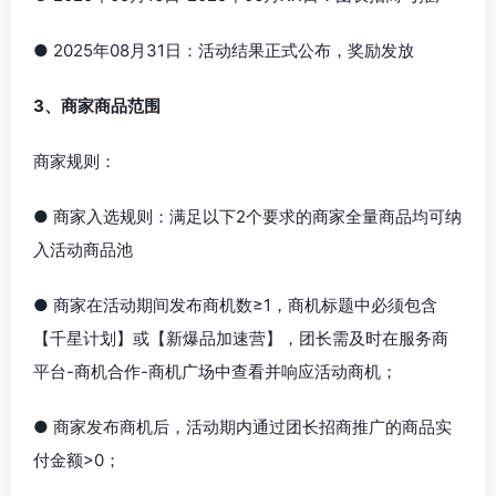
● 2025年08月31日：活动结果正式公布，奖励发放
3、商家商品范围
商家规则：
● 商家入选规则：满足以下2个要求的商家全量商品均可纳
入活动商品池
● 商家在活动期间发布商机数≥1，商机标题中必须包含
【千星计划】或【新爆品加速营】，团长需及时在服务商
平台-商机合作-商机广场中查看并响应活动商机；
● 商家发布商机后，活动期内通过团长招商推广的商品实
付金额>0；