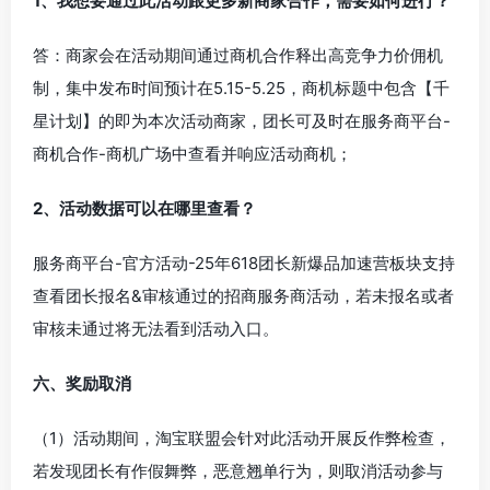
六、奖励取消
（1）活动期间，淘宝联盟会针对此活动开展反作弊检查，
若发现团长有作假舞弊，恶意翘单行为，则取消活动参与
资格及后续奖励，并依据招商团长日常管理规范进行处
理。
（2）活动期间，需遵守《淘宝联盟开放招商团长管理规
范》，若因违规导致团长权限被清退，则取消活动参与资
格及后续奖励。
（3）本次活动奖池金额有上限，达标的团长按爆品结算金
额进行降序排名，符合补贴要求的团长依次补贴，直到总
奖池补贴发完为止。
七、其他