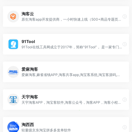
淘客云
原生淘客app开发提供商，一小时快速上线（500+商品专题页全网优惠券数据接口），多种营销功能快速裂变，做淘客app开发我们更专业淘客云助力淘客事业发展
91Tool
91Tool在线工具网成立于2017年，简称“91Tool”， 是一家专门为淘宝客和商家提供在线服务的网站，主要用户群体为淘宝客和商家，本站自创建以来累计注册用户30000+人、日活5000+，每天为用户提供在线服务2万余次，长期以来深受广大用户一致好评与认可。
爱麻淘客
爱麻淘客,麻雀省钱APP,淘客共享app,淘宝客系统,淘宝客源码,淘客软件,淘宝客共享app,淘宝客app开发
天宇淘客
天宇淘客APP，淘宝客软件,淘客公众号，淘客APP，淘客小程序，淘客cms四端一体，终身免费淘宝客软件
淘西西
轻量级京东淘宝拼多多发单软件