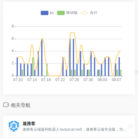
相关导航
速推客
速推客云端返利机器人(sutuicat.net)，速推客云端专业版，为淘客量身打造，微信返利机器人软件、公众号返利机器人，京东返利机器人、拼多多返利机器人、唯品会返利机器人，零秒响应,完美支持最新淘口令,自动申请高佣金,裂变引流,全网最稳定的返利机器人，速推客返利机器人官网,海俊云科技，淘客工具，淘客软件