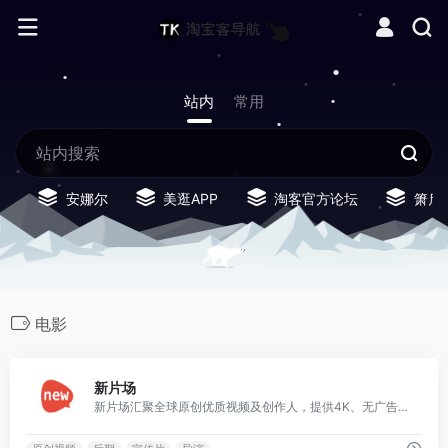
站内
常用
安娜尔
美逛APP
淘客官方论坛
箫启
电影
0
新片场
新片场汇聚全球原创优质视频及创作人，提供4K、无广告、无水印视频观看，专业的视频艺术学习教程，正版视觉素材交易等，与百万创作人一起成长。